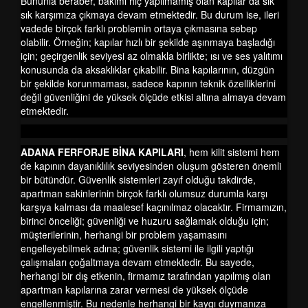
Bununla beraber, bakımı hiç yapılmamış olan kapılar da sık
sık karşımıza çıkmaya devam etmektedir. Bu durum ise, ileri
vadede birçok farklı problemin ortaya çıkmasına sebep
olabilir. Örneğin; kapılar hızlı bir şekilde aşınmaya başladığı
için; geçirgenlik seviyesi az olmakla birlikte; ısı ve ses yalıtımı
konusunda da aksaklıklar çıkabilir. Bina kapılarının, düzgün
bir şekilde korunmaması, sadece kapının teknik özelliklerini
değil güvenliğini de yüksek ölçüde etkisi altına almaya devam
etmektedir.
ADANA FERFORJE BİNA KAPILARI
, hem kilit sistemi hem
de kapının dayanıklılık seviyesinden oluşum gösteren önemli
bir bütündür. Güvenlik sistemleri zayıf olduğu takdirde,
apartman sakinlerinin birçok farklı olumsuz durumla karşı
karşıya kalması da maalesef kaçınılmaz olacaktır. Firmamızın,
birinci önceliği; güvenliği ve huzuru sağlamak olduğu için;
müşterilerinin, herhangi bir problem yaşamasını
engelleyebilmek adına; güvenlik sistemi ile ilgili yaptığı
çalışmaları çoğaltmaya devam etmektedir. Bu sayede,
herhangi bir dış etkenin, firmamız tarafından yapılmış olan
apartman kapılarına zarar vermesi de yüksek ölçüde
engellenmiştir. Bu nedenle herhangi bir kaygı duymanıza