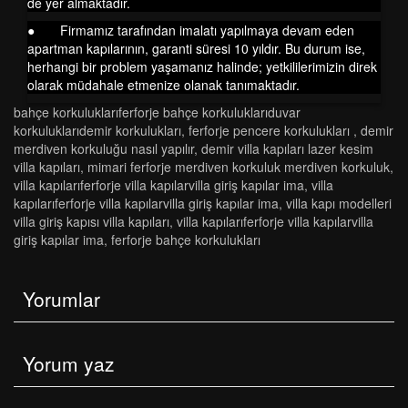
de yer almaktadır.
● Firmamız tarafından imalatı yapılmaya devam eden
apartman kapılarının, garanti süresi 10 yıldır. Bu durum ise,
herhangi bir problem yaşamanız halinde; yetkililerimizin direk
olarak müdahale etmenize olanak tanımaktadır.
bahçe korkuluklariferforje bahçe korkuluklariduvar
korkuluklaridemi̇r korkuluklari
,
ferforje pencere korkulukları
,
demir
merdiven korkuluğu nasıl yapılır
,
demir villa kapıları lazer kesim
villa kapıları
,
mi̇mari̇ ferforje merdi̇ven korkuluk merdi̇ven korkuluk
,
vi̇lla kapilariferforje vi̇lla kapilarvi̇lla gi̇ri̇ş kapilar ima
,
vi̇lla
kapilariferforje vi̇lla kapilarvi̇lla gi̇ri̇ş kapilar ima
,
vi̇lla kapi modelleri̇
vi̇lla gi̇ri̇ş kapisi vi̇lla kapilari
,
vi̇lla kapilariferforje vi̇lla kapilarvi̇lla
gi̇ri̇ş kapilar ima
,
ferforje bahçe korkulukları
Yorumlar
Yorum yaz