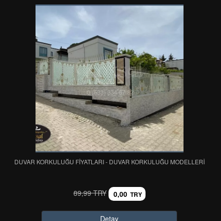
DUVAR KORKULUĞU FİYATLARI - DUVAR KORKULUĞU MODELLERİ
89,99 TRY
0,00
TRY
Detay