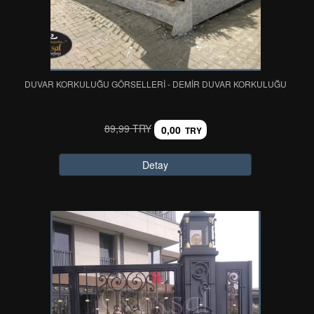
DUVAR KORKULUĞU GÖRSELLERİ - DEMİR DUVAR KORKULUĞU
89,99 TRY
0,00
TRY
Detay