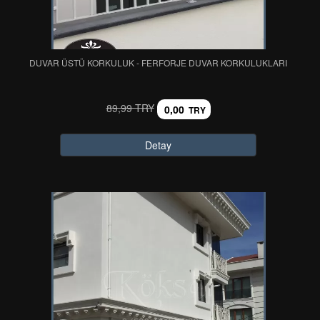
DUVAR ÜSTÜ KORKULUK - FERFORJE DUVAR KORKULUKLARI
89,99 TRY
0,00
TRY
Detay