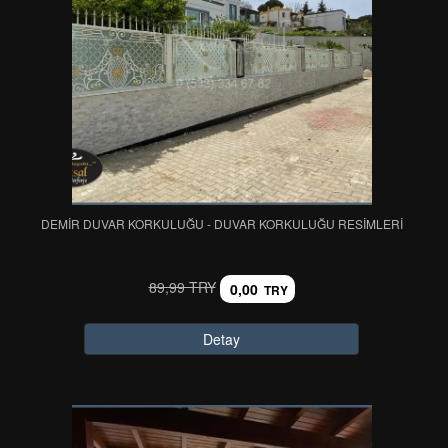
DEMİR DUVAR KORKULUĞU - DUVAR KORKULUĞU RESİMLERİ
89,99 TRY
0,00
TRY
Detay