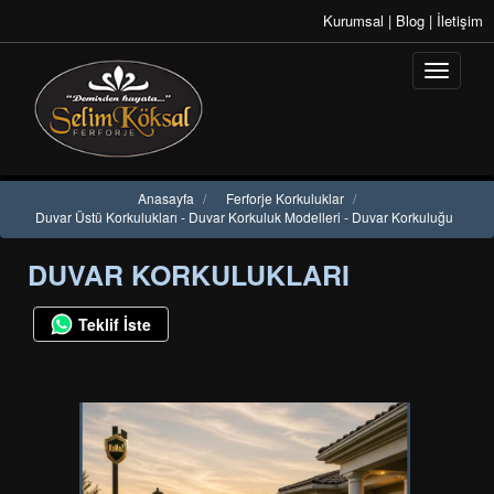
Kurumsal
|
Blog
|
İletişim
Anasayfa
/
Ferforje Korkuluklar
/
Duvar Üstü Korkulukları - Duvar Korkuluk Modelleri - Duvar Korkuluğu
DUVAR KORKULUKLARI
Teklif İste