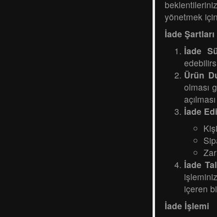
beklentileri
yönetmek için
İade Şartları
İade Sü
edebilirs
Ürün D
olması g
açılması
İade Ed
Kiş
Sip
Zar
İade Ta
işlemini
içeren b
İade İşlemi