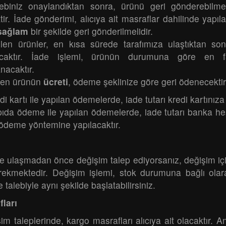
ebiniz onaylandıktan sonra, ürünü geri gönderebilmen
ktir. İade gönderimi, alıcıya ait masraflar dahilinde yapıla
sağlam
bir şekilde geri gönderilmelidir.
ilen ürünler, en kısa sürede tarafımıza ulaştıktan so
lacaktır. İade işlemi, ürünün durumuna göre en
acaktır.
ilen ürünün
ücreti
, ödeme şeklinize göre geri ödenecektir
di kartı ile yapılan ödemelerde, iade tutarı kredi kartınıza
ıda ödeme ile yapılan ödemelerde, iade tutarı banka hes
 ödeme yöntemine yapılacaktır.
e ulaşmadan önce değişim talep ediyorsanız, değişim iç
ekmektedir. Değişim işlemi, stok durumuna bağlı olarak
e talebiyle aynı şekilde başlatabilirsiniz.
ları
im taleplerinde, kargo masrafları alıcıya ait olacaktır. 