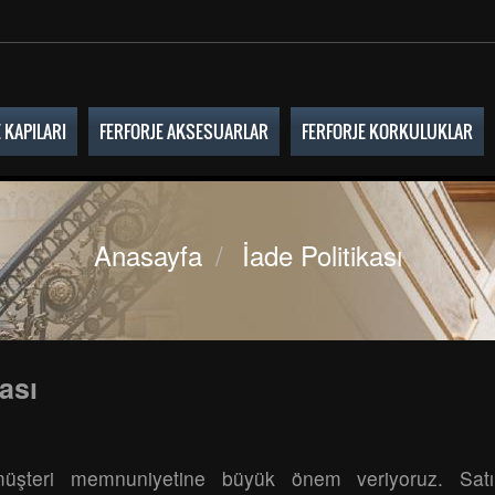
 KAPILARI
FERFORJE AKSESUARLAR
FERFORJE KORKULUKLAR
Anasayfa
/
İade Politikası
kası
 müşteri memnuniyetine büyük önem veriyoruz. Satı