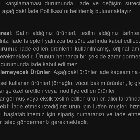
nizi karşılamaması durumunda, iade ve değişim süreci
 aşağıdaki İade Politikası`nı belirlemiş bulunmaktayız.
resi
: Satın aldığınız ürünleri, teslim aldığınız tariht
iniz. İade talepleri yalnızca bu süre zarfında kabul edilece
urumu
: İade edilen ürünlerin kullanılmamış, orijinal amb
erekmektedir. Ürünün herhangi bir şekilde zarar görmes
 durumunda iade kabul edilmez.
ilemeyecek Ürünler
: Aşağıdaki ürünler iade kapsamına 
isel kullanım ürünleri (örneğin, vücut bakım ürünleri, iç gi
arişe özel üretilen veya modifiye edilen ürünler
ar görmüş veya eksik teslim edilen ürünler, alıcı tarafında
lebi
: İade etmek istediğiniz ürün için lütfen müşteri hizm
zi başlatabilmemiz için sipariş numaranızı ve iade etmek 
ir talep göndermeniz gerekmektedir.