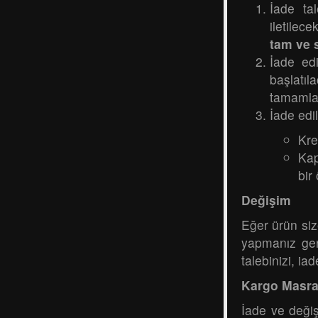
İade tal
iletilece
tam ve 
İade ed
başlatı
tamamlan
İade ed
Kre
Kap
bir
Değişim
Eğer ürün siz
yapmanız ger
talebinizi, iad
Kargo Masraf
İade ve değiş