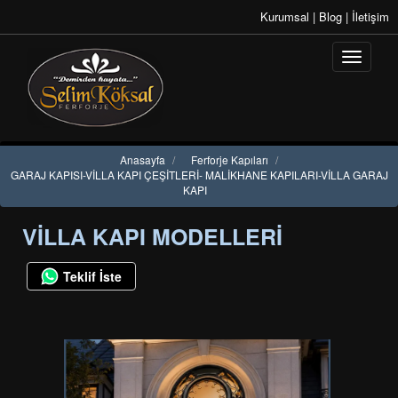
Kurumsal
|
Blog
|
İletişim
Anasayfa
/
Ferforje Kapıları
/
GARAJ KAPISI-VİLLA KAPI ÇEŞİTLERİ- MALİKHANE KAPILARI-VİLLA GARAJ
KAPI
VILLA KAPI MODELLERI
Teklif İste