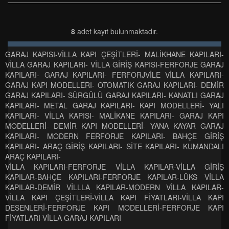
8
adet kayıt bulunmaktadır.
GARAJ KAPISI-VİLLA KAPI ÇEŞİTLERİ- MALİKHANE KAPILARI-
VİLLA GARAJ KAPILARI- VİLLA GİRİŞ KAPISI-FERFORJE GARAJ
KAPILARI- GARAJ KAPILARI- FERFORJVİLE VİLLA KAPILARI-
GARAJ KAPI MODELLERI- OTOMATIK GARAJ KAPILARI- DEMİR
GARAJ KAPILARI- SÜRGÜLÜ GARAJ KAPILARI- KANATLI GARAJ
KAPILARI- METAL GARAJ KAPILARI- KAPI MODELLERİ- YALI
KAPILARI- VİLLA KAPISI- MALİKANE KAPILARI- GARAJ KAPI
MODELLERİ- DEMİR KAPI MODELLERİ- YANA KAYAR GARAJ
KAPILARI- MODERN FERFORJE KAPILARI- BAHÇE GİRİŞ
KAPILARI- ARAÇ GİRİŞ KAPILARI- SİTE KAPILARI- KUMANDALI
ARAÇ KAPILARI-
VİLLA KAPILARI-FERFORJE VİLLA KAPILAR-VİLLA GİRİŞ
KAPILAR-BAHÇE KAPILARI-FERFORJE KAPILAR-LÜKS VİLLA
KAPILAR-DEMİR VİLLLA KAPILAR-MODERN VİLLA KAPILAR-
VİLLA KAPI ÇEŞİTLERİ-VİLLA KAPI FİYATLARI-VİLLA KAPI
DESENLERİ-FERFORJE KAPI MODELLERİ-FERFORJE KAPI
FİYATLARI-VİLLA GARAJ KAPILARI